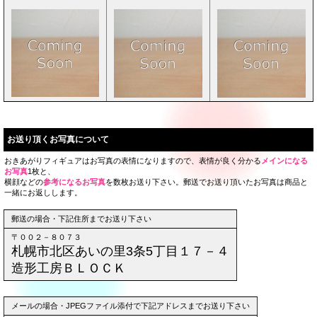
お送り頂くお写真について
おきあがりフィギュアはお写真の表情になりますので、表情が良く分かる
メインになる
お写真
1枚と、
横顔などの
参考になるお写真
を数枚お送り下さい。郵送でお送り頂いたお写真は商品と
一緒にお返しします。
郵送の場合・下記住所までお送り下さい
〒００２－８０７３
札幌市北区あいの里3条5丁目１７－４
造形工房ＢＬＯＣＫ
メールの場合・JPEGファイル添付で下記アドレスまでお送り下さい